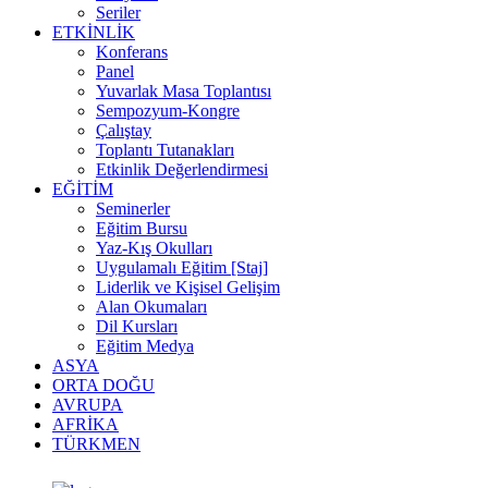
Seriler
ETKİNLİK
Konferans
Panel
Yuvarlak Masa Toplantısı
Sempozyum-Kongre
Çalıştay
Toplantı Tutanakları
Etkinlik Değerlendirmesi
EĞİTİM
Seminerler
Eğitim Bursu
Yaz-Kış Okulları
Uygulamalı Eğitim [Staj]
Liderlik ve Kişisel Gelişim
Alan Okumaları
Dil Kursları
Eğitim Medya
ASYA
ORTA DOĞU
AVRUPA
AFRİKA
TÜRKMEN