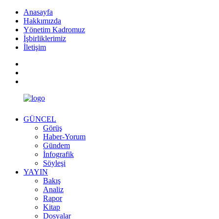
Anasayfa
Hakkımızda
Yönetim Kadromuz
İşbirliklerimiz
İletişim
GÜNCEL
Görüş
Haber-Yorum
Gündem
İnfografik
Söyleşi
YAYIN
Bakış
Analiz
Rapor
Kitap
Dosyalar