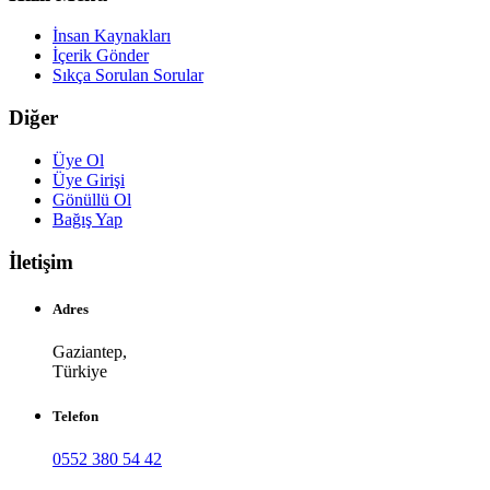
İnsan Kaynakları
İçerik Gönder
Sıkça Sorulan Sorular
Diğer
Üye Ol
Üye Girişi
Gönüllü Ol
Bağış Yap
İletişim
Adres
Gaziantep,
Türkiye
Telefon
0552 380 54 42