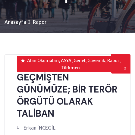
Anasayfa
Rapor
12
Alan Okumaları, ASYA, Genel, Güvenlik, Rapor,
Türkmen
EKI’21
GEÇMİŞTEN
GÜNÜMÜZE; BİR TERÖR
ÖRGÜTÜ OLARAK
TALİBAN
Erkan İNCEGİL