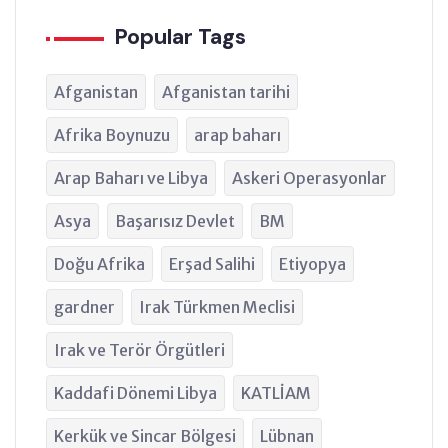
Popular Tags
Afganistan
Afganistan tarihi
Afrika Boynuzu
arap baharı
Arap Baharı ve Libya
Askeri Operasyonlar
Asya
Başarısız Devlet
BM
Doğu Afrika
Erşad Salihi
Etiyopya
gardner
Irak Türkmen Meclisi
Irak ve Terör Örgütleri
Kaddafi Dönemi Libya
KATLİAM
Kerkük ve Sincar Bölgesi
Lübnan