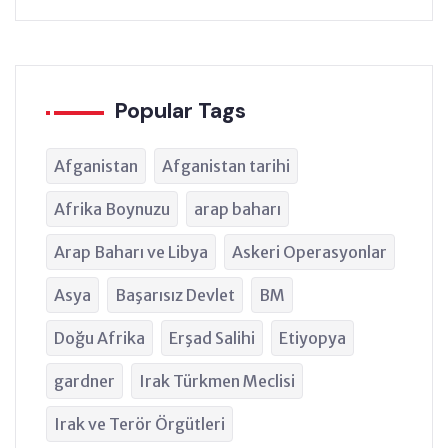
Popular Tags
Afganistan
Afganistan tarihi
Afrika Boynuzu
arap baharı
Arap Baharı ve Libya
Askeri Operasyonlar
Asya
Başarısız Devlet
BM
Doğu Afrika
Erşad Salihi
Etiyopya
gardner
Irak Türkmen Meclisi
Irak ve Terör Örgütleri