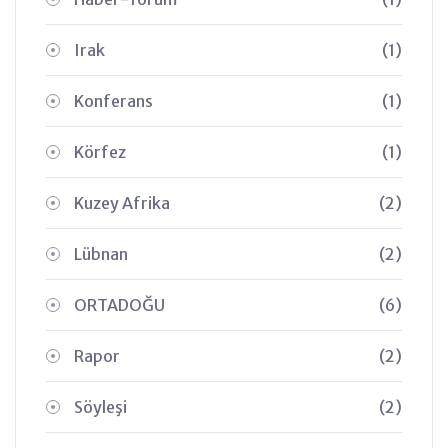
Irak
(1)
Konferans
(1)
Körfez
(1)
Kuzey Afrika
(2)
Lübnan
(2)
ORTADOĞU
(6)
Rapor
(2)
Söyleşi
(2)