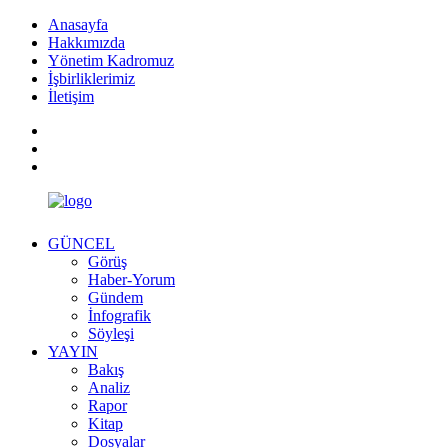
Anasayfa
Hakkımızda
Yönetim Kadromuz
İşbirliklerimiz
İletişim
GÜNCEL
Görüş
Haber-Yorum
Gündem
İnfografik
Söyleşi
YAYIN
Bakış
Analiz
Rapor
Kitap
Dosyalar