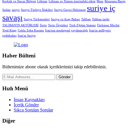
Kerkük ve Sincar Bölgesi
Lübnan
Lübnan ve Yemen üzerindeki etkisi
Mısır
Rönesans Barajı
suriye iç
Sudan
suriye
Suriye-Türkiye İlişkileri
Suriye Geçici Hükümeti
savaşı
Suriye Türkmenleri
Suriye ve Arap Baharı
Taliban
Taliban tarihi
TALİBAN'IN AKTÖRLERİ
Terör
Terör Örgütleri
Türk Eğitim Sistemi
Türkmen Meclisi
Yeşil Kitap
Çoklu Zeka Kuramı
İran'nın mezhepsel yayılmacılığı
İran'ın milliyetçi
politikaları
İran'ın Suriye
Haber Bülteni
Bültenimize abone olarak içeriklerimizi takip edebilirsiniz.
Gönder
Hızlı Menü
İnsan Kaynakları
İçerik Gönder
Sıkça Sorulan Sorular
Diğer