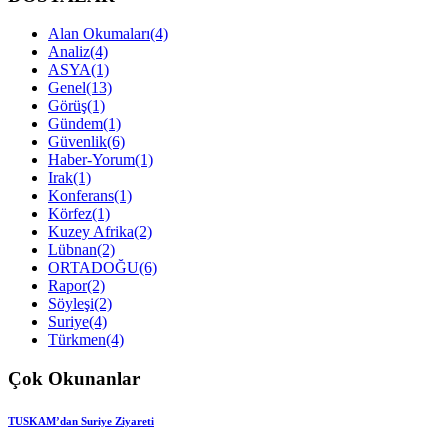
Alan Okumaları
(4)
Analiz
(4)
ASYA
(1)
Genel
(13)
Görüş
(1)
Gündem
(1)
Güvenlik
(6)
Haber-Yorum
(1)
Irak
(1)
Konferans
(1)
Körfez
(1)
Kuzey Afrika
(2)
Lübnan
(2)
ORTADOĞU
(6)
Rapor
(2)
Söyleşi
(2)
Suriye
(4)
Türkmen
(4)
Çok Okunanlar
TUSKAM’dan Suriye Ziyareti