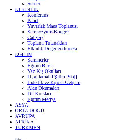
Seriler
ETKİNLİK
Konferans
Panel
Yuvarlak Masa Toplantısı
Sempozyum-Kongre
Çalıştay
Toplantı Tutanakları
Etkinlik Değerlendirmesi
EĞİTİM
Seminerler
Eğitim Bursu
Yaz-Kış Okulları
Uygulamalı Eğitim [Staj]
Liderlik ve Kişisel Gelişim
Alan Okumaları
Dil Kursları
Eğitim Medya
ASYA
ORTA DOĞU
AVRUPA
AFRİKA
TÜRKMEN