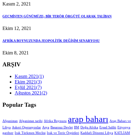
Kasım 2, 2021
GEÇMİŞTEN GÜNÜMÜZE; BİR TERÖR ÖRGÜTÜ OLARAK TALİBAN
Ekim 12, 2021
AFRİKA BOYNUZUNDA JEOPOLİTİK DEĞİŞİM SENARYOSU
Ekim 8, 2021
ARŞIV
Kasım 2021
(1)
Ekim 2021
(3)
Eylül 2021
(7)
Ağustos 2021
(2)
Popular Tags
arap baharı
Afganistan
Afganistan tarihi
Afrika Boynuzu
Arap Baharı ve
Libya
Askeri Operasyonlar
Asya
Başarısız Devlet
BM
Doğu Afrika
Erşad Salihi
Etiyopya
gardner
Irak Türkmen Meclisi
Irak ve Terör Örgütleri
Kaddafi Dönemi Libya
KATLİAM