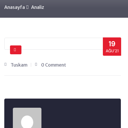
Anasayfa
Analiz
19
AĞU’21
Tuskam
0 Comment