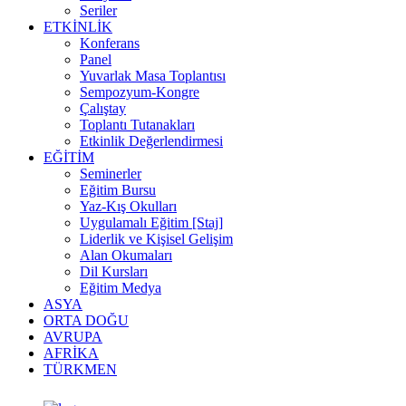
Seriler
ETKİNLİK
Konferans
Panel
Yuvarlak Masa Toplantısı
Sempozyum-Kongre
Çalıştay
Toplantı Tutanakları
Etkinlik Değerlendirmesi
EĞİTİM
Seminerler
Eğitim Bursu
Yaz-Kış Okulları
Uygulamalı Eğitim [Staj]
Liderlik ve Kişisel Gelişim
Alan Okumaları
Dil Kursları
Eğitim Medya
ASYA
ORTA DOĞU
AVRUPA
AFRİKA
TÜRKMEN