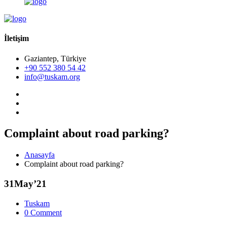
İletişim
Gaziantep, Türkiye
+90 552 380 54 42
info@tuskam.org
Complaint about road parking?
Anasayfa
Complaint about road parking?
31
May’21
Tuskam
0 Comment