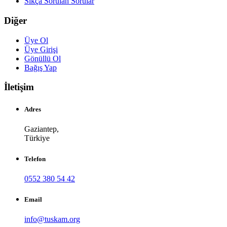
Sıkça Sorulan Sorular
Diğer
Üye Ol
Üye Girişi
Gönüllü Ol
Bağış Yap
İletişim
Adres
Gaziantep,
Türkiye
Telefon
0552 380 54 42
Email
info@tuskam.org