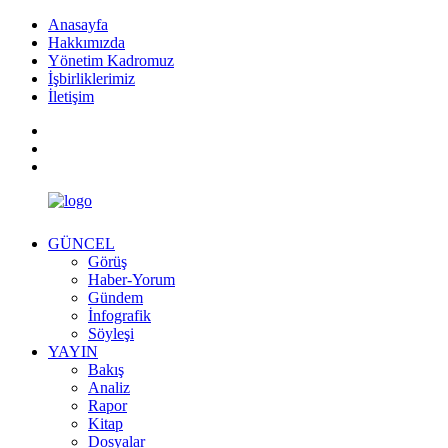
Anasayfa
Hakkımızda
Yönetim Kadromuz
İşbirliklerimiz
İletişim
GÜNCEL
Görüş
Haber-Yorum
Gündem
İnfografik
Söyleşi
YAYIN
Bakış
Analiz
Rapor
Kitap
Dosyalar