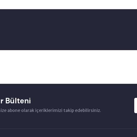
r Bülteni
ze abone olarak içeriklerimizi takip edebilirsiniz.