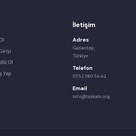
İletişim
Adres
Ol
Gaziantep,
Girişi
Türkiye
llü Ol
Telefon
ş Yap
0552 380 54 42
Email
info@tuskam.org