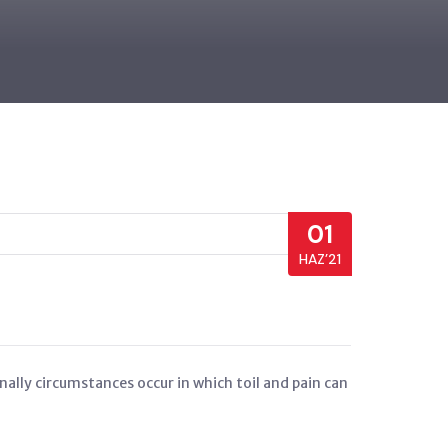
01
HAZ’21
onally circumstances occur in which toil and pain can