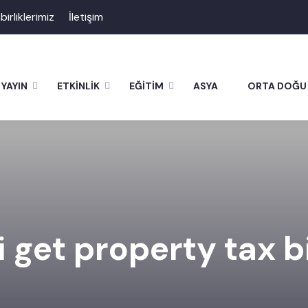
şbirliklerimiz
İletişim
YAYIN
ETKİNLİK
EĞİTİM
ASYA
ORTA DOĞU
 get property tax bi