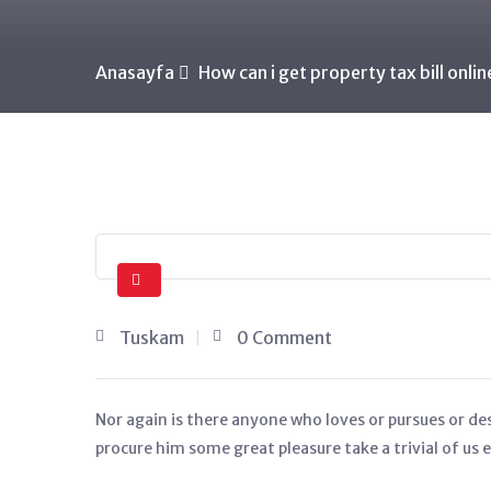
Anasayfa
How can i get property tax bill onlin
Tuskam
0 Comment
Nor again is there anyone who loves or pursues or desi
procure him some great pleasure take a trivial of us 