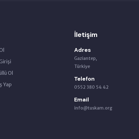
İletişim
Adres
Ol
Gaziantep,
Girişi
Türkiye
llü Ol
Telefon
ş Yap
0552 380 54 42
Email
info@tuskam.org