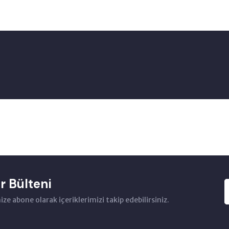
r Bülteni
ze abone olarak içeriklerimizi takip edebilirsiniz.