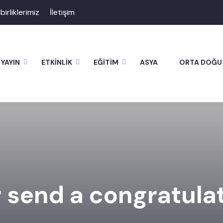
şbirliklerimiz
İletişim
YAYIN
ETKİNLİK
EĞİTİM
ASYA
ORTA DOĞU
r send a congratul