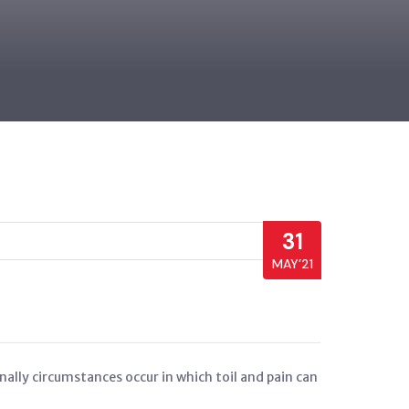
31
MAY’21
onally circumstances occur in which toil and pain can