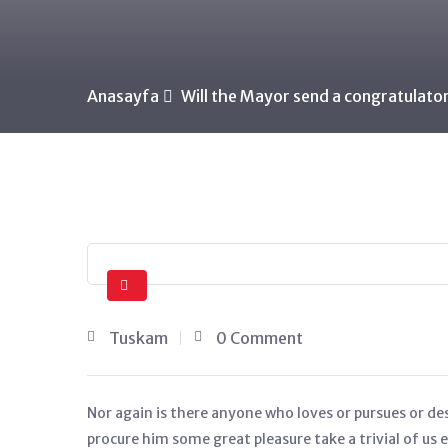
Anasayfa
Will the Mayor send a congratulat
Tuskam
0 Comment
Nor again is there anyone who loves or pursues or desi
procure him some great pleasure take a trivial of us 