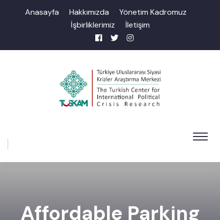
Anasayfa
Hakkımızda
Yönetim Kadromuz
İşbirliklerimiz
İletişim
Affordable Parking