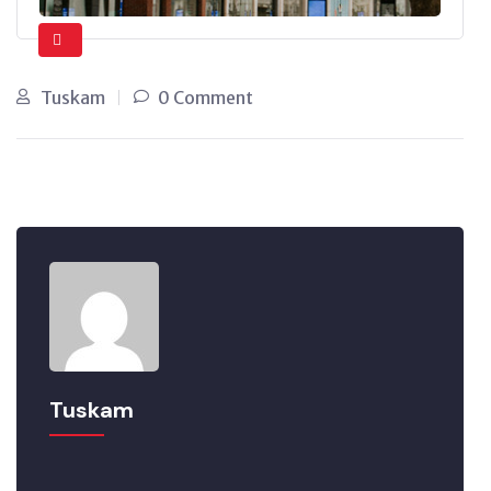
Tuskam
0 Comment
Tuskam