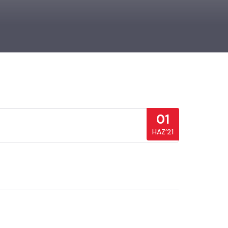
01
HAZ’21