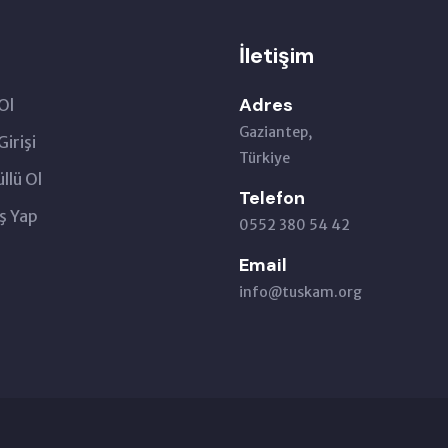
İletişim
Adres
Ol
Gaziantep,
Girişi
Türkiye
llü Ol
Telefon
ş Yap
0552 380 54 42
Email
info@tuskam.org