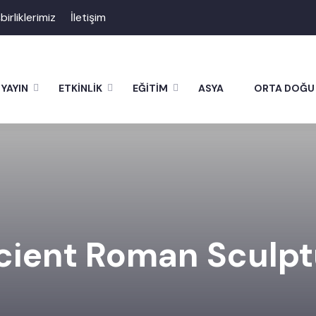
şbirliklerimiz
İletişim
YAYIN
ETKİNLİK
EĞİTİM
ASYA
ORTA DOĞU
cient Roman Sculpt