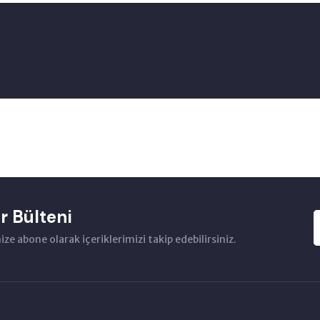
r Bülteni
ze abone olarak içeriklerimizi takip edebilirsiniz.