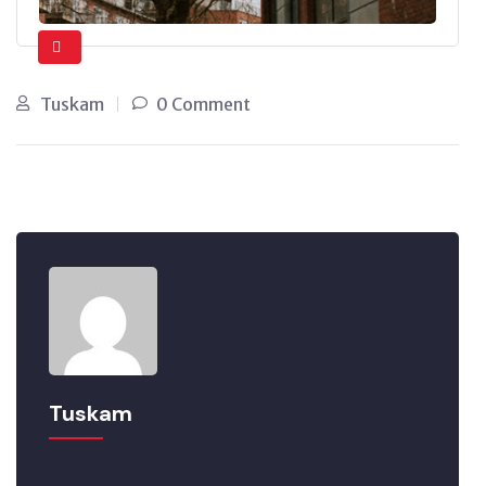
Tuskam
0 Comment
Tuskam