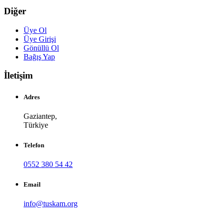
Diğer
Üye Ol
Üye Girişi
Gönüllü Ol
Bağış Yap
İletişim
Adres
Gaziantep,
Türkiye
Telefon
0552 380 54 42
Email
info@tuskam.org