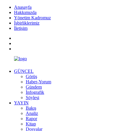
Anasayfa
Hakkımızda
Yönetim Kadromuz
İşbirliklerimiz
İletişim
GÜNCEL
Görüş
Haber-Yorum
Gündem
İnfografik
Söyleşi
YAYIN
Bakış
Analiz
Rapor
Kitap
Dosyalar