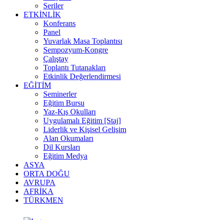
Seriler
ETKİNLİK
Konferans
Panel
Yuvarlak Masa Toplantısı
Sempozyum-Kongre
Çalıştay
Toplantı Tutanakları
Etkinlik Değerlendirmesi
EĞİTİM
Seminerler
Eğitim Bursu
Yaz-Kış Okulları
Uygulamalı Eğitim [Staj]
Liderlik ve Kişisel Gelişim
Alan Okumaları
Dil Kursları
Eğitim Medya
ASYA
ORTA DOĞU
AVRUPA
AFRİKA
TÜRKMEN