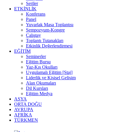
Seriler
ETKİNLİK
Konferans
Panel
Yuvarlak Masa Toplantısı
Sempozyum-Kongre
Çalıştay
Toplantı Tutanakları
Etkinlik Değerlendirmesi
EĞİTİM
Seminerler
Eğitim Bursu
Yaz-Kış Okulları
Uygulamalı Eğitim [Staj]
Liderlik ve Kişisel Gelişim
Alan Okumaları
Dil Kursları
Eğitim Medya
ASYA
ORTA DOĞU
AVRUPA
AFRİKA
TÜRKMEN