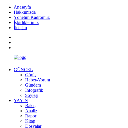
Anasayfa
Hakkımızda
Yönetim Kadromuz
İşbirliklerimiz
İletişim
GÜNCEL
Görüş
Haber-Yorum
Gündem
İnfografik
Söyleşi
YAYIN
Bakış
Analiz
Rapor
Kitap
Dosyalar