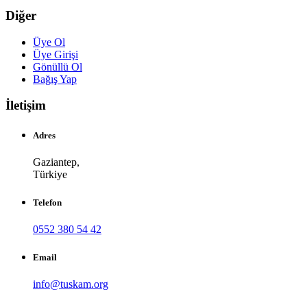
Diğer
Üye Ol
Üye Girişi
Gönüllü Ol
Bağış Yap
İletişim
Adres
Gaziantep,
Türkiye
Telefon
0552 380 54 42
Email
info@tuskam.org