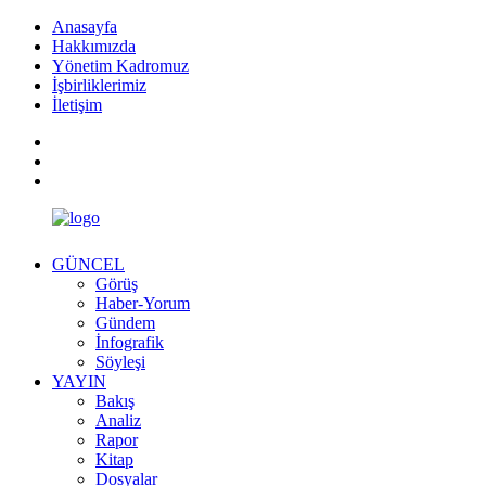
Anasayfa
Hakkımızda
Yönetim Kadromuz
İşbirliklerimiz
İletişim
GÜNCEL
Görüş
Haber-Yorum
Gündem
İnfografik
Söyleşi
YAYIN
Bakış
Analiz
Rapor
Kitap
Dosyalar