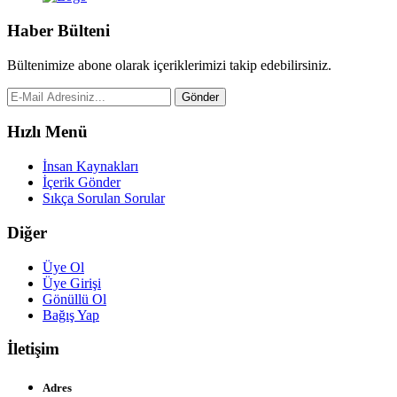
Haber Bülteni
Bültenimize abone olarak içeriklerimizi takip edebilirsiniz.
Gönder
Hızlı Menü
İnsan Kaynakları
İçerik Gönder
Sıkça Sorulan Sorular
Diğer
Üye Ol
Üye Girişi
Gönüllü Ol
Bağış Yap
İletişim
Adres