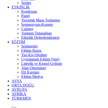
Seriler
ETKİNLİK
Konferans
Panel
Yuvarlak Masa Toplantısı
Sempozyum-Kongre
Çalıştay
Toplantı Tutanakları
Etkinlik Değerlendirmesi
EĞİTİM
Seminerler
Eğitim Bursu
Yaz-Kış Okulları
Uygulamalı Eğitim [Staj]
Liderlik ve Kişisel Gelişim
Alan Okumaları
Dil Kursları
Eğitim Medya
ASYA
ORTA DOĞU
AVRUPA
AFRİKA
TÜRKMEN