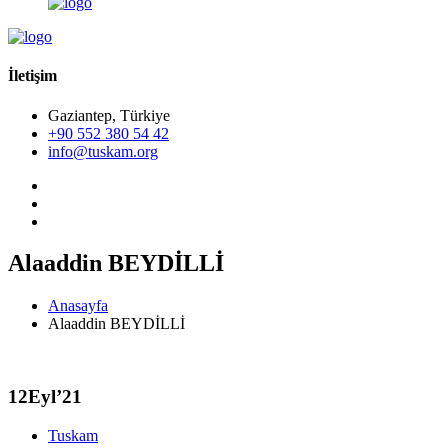
İletişim
Gaziantep, Türkiye
+90 552 380 54 42
info@tuskam.org
Alaaddin BEYDİLLİ
Anasayfa
Alaaddin BEYDİLLİ
12
Eyl’21
Tuskam