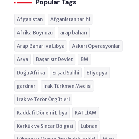
Popular Tags
Afganistan
Afganistan tarihi
Afrika Boynuzu
arap baharı
Arap Baharı ve Libya
Askeri Operasyonlar
Asya
Başarısız Devlet
BM
Doğu Afrika
Erşad Salihi
Etiyopya
gardner
Irak Türkmen Meclisi
Irak ve Terör Örgütleri
Kaddafi Dönemi Libya
KATLİAM
Kerkük ve Sincar Bölgesi
Lübnan