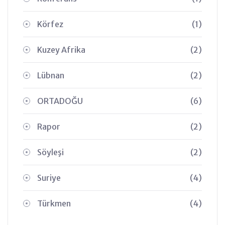
Körfez
(1)
Kuzey Afrika
(2)
Lübnan
(2)
ORTADOĞU
(6)
Rapor
(2)
Söyleşi
(2)
Suriye
(4)
Türkmen
(4)