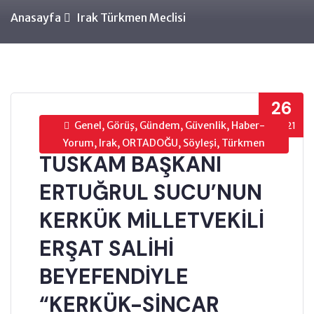
Anasayfa
Irak Türkmen Meclisi
26
Genel, Görüş, Gündem, Güvenlik, Haber-
EYL’21
Yorum, Irak, ORTADOĞU, Söyleşi, Türkmen
TUSKAM BAŞKANI
ERTUĞRUL SUCU’NUN
KERKÜK MİLLETVEKİLİ
ERŞAT SALİHİ
BEYEFENDİYLE
“KERKÜK-SİNCAR