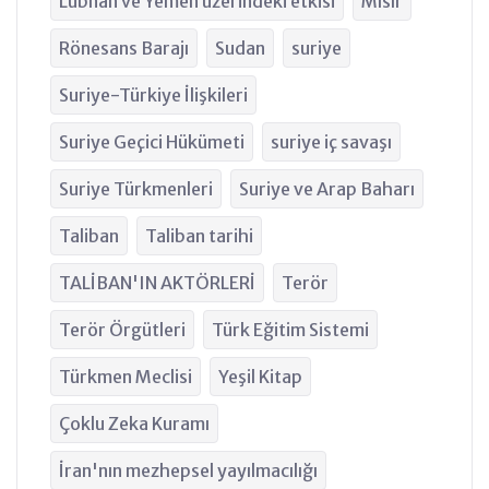
Lübnan ve Yemen üzerindeki etkisi
Mısır
Rönesans Barajı
Sudan
suriye
Suriye-Türkiye İlişkileri
Suriye Geçici Hükümeti
suriye iç savaşı
Suriye Türkmenleri
Suriye ve Arap Baharı
Taliban
Taliban tarihi
TALİBAN'IN AKTÖRLERİ
Terör
Terör Örgütleri
Türk Eğitim Sistemi
Türkmen Meclisi
Yeşil Kitap
Çoklu Zeka Kuramı
İran'nın mezhepsel yayılmacılığı