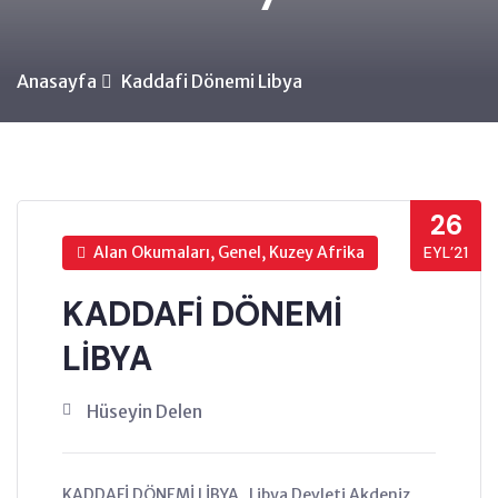
Anasayfa
Kaddafi Dönemi Libya
26
Alan Okumaları, Genel, Kuzey Afrika
EYL’21
KADDAFİ DÖNEMİ
LİBYA
Hüseyin Delen
KADDAFİ DÖNEMİ LİBYA Libya Devleti Akdeniz