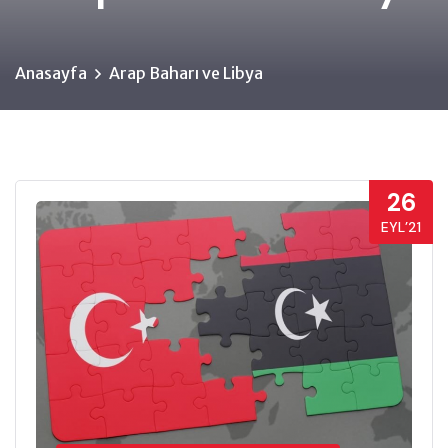
Anasayfa
Arap Baharı ve Libya
26
EYL’21