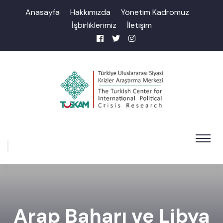
Anasayfa
Hakkımızda
Yönetim Kadromuz
İşbirliklerimiz
İletişim
Arap Baharı ve Libya