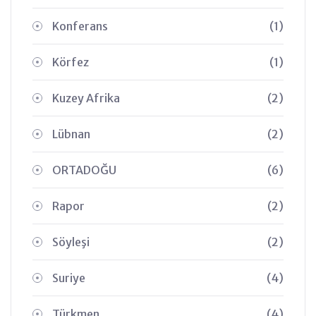
Konferans
(1)
Körfez
(1)
Kuzey Afrika
(2)
Lübnan
(2)
ORTADOĞU
(6)
Rapor
(2)
Söyleşi
(2)
Suriye
(4)
Türkmen
(4)