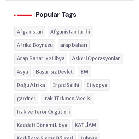
Popular Tags
Afganistan
Afganistan tarihi
Afrika Boynuzu
arap baharı
Arap Baharı ve Libya
Askeri Operasyonlar
Asya
Başarısız Devlet
BM
Doğu Afrika
Erşad Salihi
Etiyopya
gardner
Irak Türkmen Meclisi
Irak ve Terör Örgütleri
Kaddafi Dönemi Libya
KATLİAM
Kerkük ve Sincar Bölgesi
Lübnan