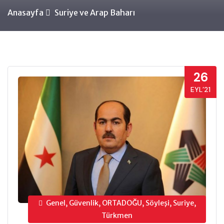
Anasayfa
Suriye ve Arap Baharı
26
EYL’21
Genel, Güvenlik, ORTADOĞU, Söyleşi, Suriye,
Türkmen