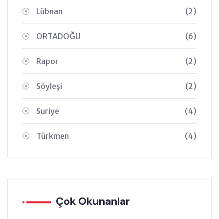
Lübnan
(2)
ORTADOĞU
(6)
Rapor
(2)
Söyleşi
(2)
Suriye
(4)
Türkmen
(4)
Çok Okunanlar