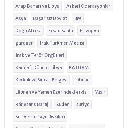
Arap Baharı ve Libya
Askeri Operasyonlar
Asya
Başarısız Devlet
BM
Doğu Afrika
Erşad Salihi
Etiyopya
gardner
Irak Türkmen Meclisi
Irak ve Terör Örgütleri
Kaddafi Dönemi Libya
KATLİAM
Kerkük ve Sincar Bölgesi
Lübnan
Lübnan ve Yemen üzerindeki etkisi
Mısır
Rönesans Barajı
Sudan
suriye
Suriye-Türkiye İlişkileri