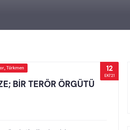
12
por, Türkmen
EKI’21
E; BİR TERÖR ÖRGÜTÜ