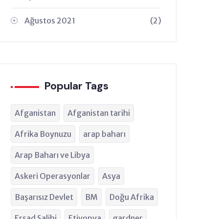
Ağustos 2021
(2)
Popular Tags
Afganistan
Afganistan tarihi
Afrika Boynuzu
arap baharı
Arap Baharı ve Libya
Askeri Operasyonlar
Asya
Başarısız Devlet
BM
Doğu Afrika
Erşad Salihi
Etiyopya
gardner