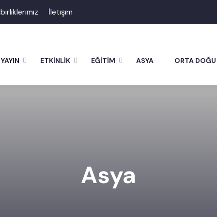
şbirliklerimiz
İletişim
YAYIN
ETKİNLİK
EĞİTİM
ASYA
ORTA DOĞU
Asya