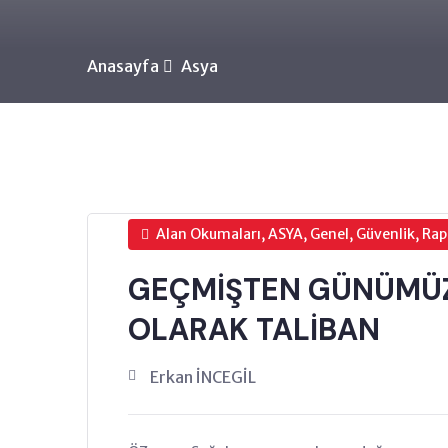
Anasayfa
Asya
Alan Okumaları, ASYA, Genel, Güvenlik, Ra
GEÇMİŞTEN GÜNÜMÜZ
OLARAK TALİBAN
Erkan İNCEGİL