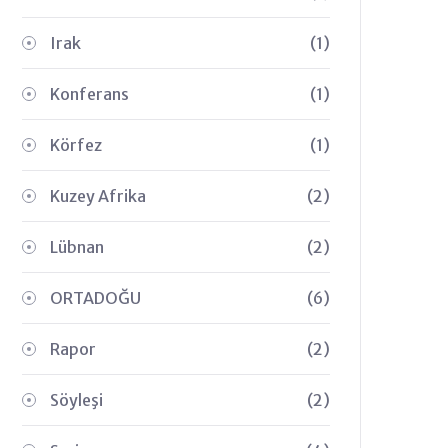
Irak
(1)
Konferans
(1)
Körfez
(1)
Kuzey Afrika
(2)
Lübnan
(2)
ORTADOĞU
(6)
Rapor
(2)
Söyleşi
(2)