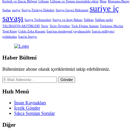
Kerkük ve Sincar Bölgesi
Lübnan
Lübnan ve Yemen üzerindeki etkisi
Mısır
Rönesans Barajı
suriye iç
Sudan
suriye
Suriye-Türkiye İlişkileri
Suriye Geçici Hükümeti
savaşı
Suriye Türkmenleri
Suriye ve Arap Baharı
Taliban
Taliban tarihi
TALİBAN'IN AKTÖRLERİ
Terör
Terör Örgütleri
Türk Eğitim Sistemi
Türkmen Meclisi
Yeşil Kitap
Çoklu Zeka Kuramı
İran'nın mezhepsel yayılmacılığı
İran'ın milliyetçi
politikaları
İran'ın Suriye
Haber Bülteni
Bültenimize abone olarak içeriklerimizi takip edebilirsiniz.
Gönder
Hızlı Menü
İnsan Kaynakları
İçerik Gönder
Sıkça Sorulan Sorular
Diğer