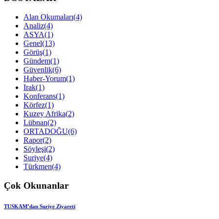
Alan Okumaları
(4)
Analiz
(4)
ASYA
(1)
Genel
(13)
Görüş
(1)
Gündem
(1)
Güvenlik
(6)
Haber-Yorum
(1)
Irak
(1)
Konferans
(1)
Körfez
(1)
Kuzey Afrika
(2)
Lübnan
(2)
ORTADOĞU
(6)
Rapor
(2)
Söyleşi
(2)
Suriye
(4)
Türkmen
(4)
Çok Okunanlar
TUSKAM’dan Suriye Ziyareti