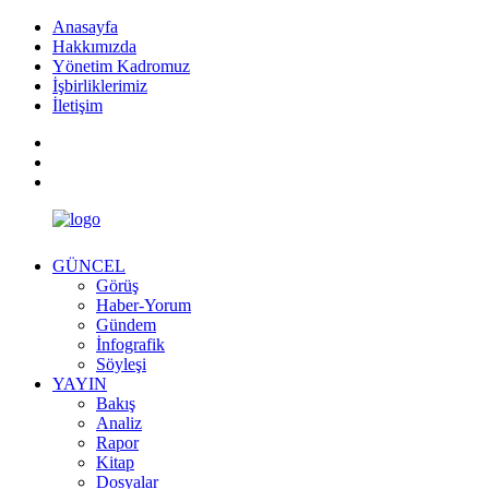
Anasayfa
Hakkımızda
Yönetim Kadromuz
İşbirliklerimiz
İletişim
GÜNCEL
Görüş
Haber-Yorum
Gündem
İnfografik
Söyleşi
YAYIN
Bakış
Analiz
Rapor
Kitap
Dosyalar