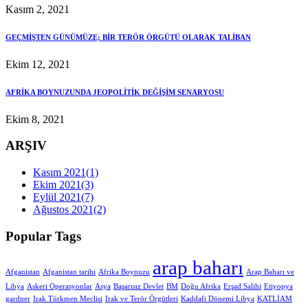
Kasım 2, 2021
GEÇMİŞTEN GÜNÜMÜZE; BİR TERÖR ÖRGÜTÜ OLARAK TALİBAN
Ekim 12, 2021
AFRİKA BOYNUZUNDA JEOPOLİTİK DEĞİŞİM SENARYOSU
Ekim 8, 2021
ARŞIV
Kasım 2021
(1)
Ekim 2021
(3)
Eylül 2021
(7)
Ağustos 2021
(2)
Popular Tags
arap baharı
Afganistan
Afganistan tarihi
Afrika Boynuzu
Arap Baharı ve
Libya
Askeri Operasyonlar
Asya
Başarısız Devlet
BM
Doğu Afrika
Erşad Salihi
Etiyopya
gardner
Irak Türkmen Meclisi
Irak ve Terör Örgütleri
Kaddafi Dönemi Libya
KATLİAM