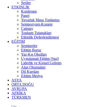
Seriler
ETKİNLİK
Konferans
Panel
Yuvarlak Masa Toplantısı
Sempozyum-Kongre
Çalıştay
Toplantı Tutanakları
Etkinlik Değerlendirmesi
EĞİTİM
Seminerler
Eğitim Bursu
Yaz-Kış Okulları
Uygulamalı Eğitim [Staj]
Liderlik ve Kişisel Gelişim
Alan Okumaları
Dil Kursları
Eğitim Medya
ASYA
ORTA DOĞU
AVRUPA
AFRİKA
TÜRKMEN