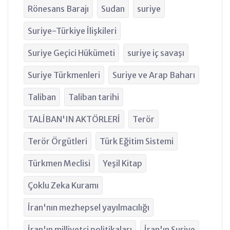
Rönesans Barajı
Sudan
suriye
Suriye-Türkiye İlişkileri
Suriye Geçici Hükümeti
suriye iç savaşı
Suriye Türkmenleri
Suriye ve Arap Baharı
Taliban
Taliban tarihi
TALİBAN'IN AKTÖRLERİ
Terör
Terör Örgütleri
Türk Eğitim Sistemi
Türkmen Meclisi
Yeşil Kitap
Çoklu Zeka Kuramı
İran'nın mezhepsel yayılmacılığı
İran'ın milliyetçi politikaları
İran'ın Suriye