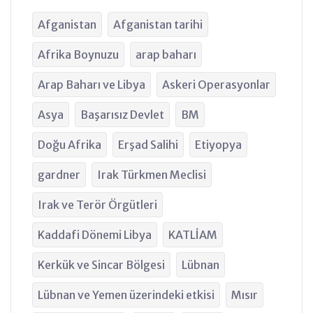
Afganistan
Afganistan tarihi
Afrika Boynuzu
arap baharı
Arap Baharı ve Libya
Askeri Operasyonlar
Asya
Başarısız Devlet
BM
Doğu Afrika
Erşad Salihi
Etiyopya
gardner
Irak Türkmen Meclisi
Irak ve Terör Örgütleri
Kaddafi Dönemi Libya
KATLİAM
Kerkük ve Sincar Bölgesi
Lübnan
Lübnan ve Yemen üzerindeki etkisi
Mısır