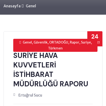
Anasayfa
Genel
24
Genel, Güvenlik, ORTADOĞU, Rapor, Suriye,
EYL’21
Türkmen
SURİYE HAVA
KUVVETLERİ
İSTİHBARAT
MÜDÜRLÜĞÜ RAPORU
Ertuğrul Sucu