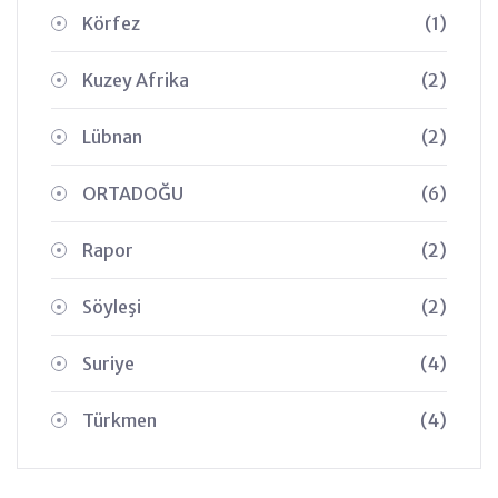
Körfez
(1)
Kuzey Afrika
(2)
Lübnan
(2)
ORTADOĞU
(6)
Rapor
(2)
Söyleşi
(2)
Suriye
(4)
Türkmen
(4)