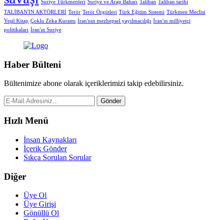
Suriye Türkmenleri
Suriye ve Arap Baharı
Taliban
Taliban tarihi
TALİBAN'IN AKTÖRLERİ
Terör
Terör Örgütleri
Türk Eğitim Sistemi
Türkmen Meclisi
Yeşil Kitap
Çoklu Zeka Kuramı
İran'nın mezhepsel yayılmacılığı
İran'ın milliyetçi
politikaları
İran'ın Suriye
Haber Bülteni
Bültenimize abone olarak içeriklerimizi takip edebilirsiniz.
Gönder
Hızlı Menü
İnsan Kaynakları
İçerik Gönder
Sıkça Sorulan Sorular
Diğer
Üye Ol
Üye Girişi
Gönüllü Ol