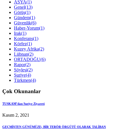
ASYA
(1)
Genel
(13)
Görüş
(1)
Gündem
(1)
Güvenlik
(6)
Haber-Yorum
(1)
Irak
(1)
Konferans
(1)
Körfez
(1)
Kuzey Afrika
(2)
Lübnan
(2)
ORTADOĞU
(6)
Rapor
(2)
Söyleşi
(2)
Suriye
(4)
Türkmen
(4)
Çok Okunanlar
TUSKAM’dan Suriye Ziyareti
Kasım 2, 2021
GEÇMİŞTEN GÜNÜMÜZE; BİR TERÖR ÖRGÜTÜ OLARAK TALİBAN