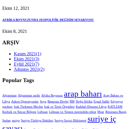
Ekim 12, 2021
AFRİKA BOYNUZUNDA JEOPOLİTİK DEĞİŞİM SENARYOSU
Ekim 8, 2021
ARŞIV
Kasım 2021
(1)
Ekim 2021
(3)
Eylül 2021
(7)
Ağustos 2021
(2)
Popular Tags
arap baharı
Afganistan
Afganistan tarihi
Afrika Boynuzu
Arap Baharı ve
Libya
Askeri Operasyonlar
Asya
Başarısız Devlet
BM
Doğu Afrika
Erşad Salihi
Etiyopya
gardner
Irak Türkmen Meclisi
Irak ve Terör Örgütleri
Kaddafi Dönemi Libya
KATLİAM
Kerkük ve Sincar Bölgesi
Lübnan
Lübnan ve Yemen üzerindeki etkisi
Mısır
Rönesans Barajı
suriye iç
Sudan
suriye
Suriye-Türkiye İlişkileri
Suriye Geçici Hükümeti
savaşı