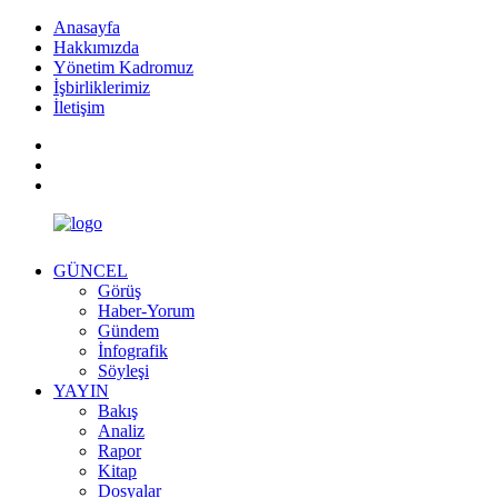
Anasayfa
Hakkımızda
Yönetim Kadromuz
İşbirliklerimiz
İletişim
GÜNCEL
Görüş
Haber-Yorum
Gündem
İnfografik
Söyleşi
YAYIN
Bakış
Analiz
Rapor
Kitap
Dosyalar