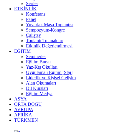
Seriler
ETKİNLİK
Konferans
Panel
Yuvarlak Masa Toplantısı
Sempozyum-Kongre
Çalıştay
Toplantı Tutanakları
Etkinlik Değerlendirmesi
EĞİTİM
Seminerler
Eğitim Bursu
Yaz-Kış Okulları
Uygulamalı Eğitim [Staj]
Liderlik ve Kişisel Gelişim
Alan Okumaları
Dil Kursları
Eğitim Medya
ASYA
ORTA DOĞU
AVRUPA
AFRİKA
TÜRKMEN