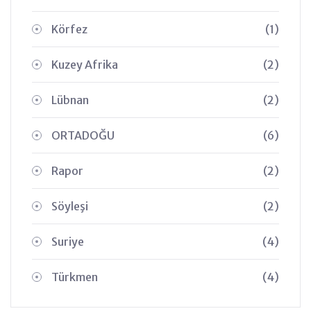
Körfez
(1)
Kuzey Afrika
(2)
Lübnan
(2)
ORTADOĞU
(6)
Rapor
(2)
Söyleşi
(2)
Suriye
(4)
Türkmen
(4)