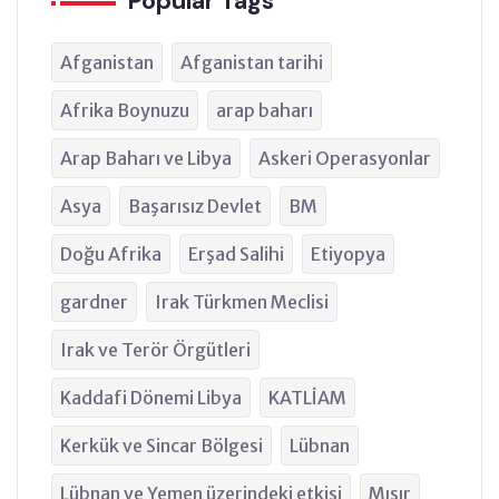
Popular Tags
Afganistan
Afganistan tarihi
Afrika Boynuzu
arap baharı
Arap Baharı ve Libya
Askeri Operasyonlar
Asya
Başarısız Devlet
BM
Doğu Afrika
Erşad Salihi
Etiyopya
gardner
Irak Türkmen Meclisi
Irak ve Terör Örgütleri
Kaddafi Dönemi Libya
KATLİAM
Kerkük ve Sincar Bölgesi
Lübnan
Lübnan ve Yemen üzerindeki etkisi
Mısır