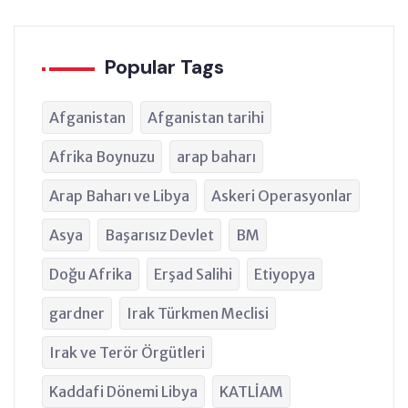
Popular Tags
Afganistan
Afganistan tarihi
Afrika Boynuzu
arap baharı
Arap Baharı ve Libya
Askeri Operasyonlar
Asya
Başarısız Devlet
BM
Doğu Afrika
Erşad Salihi
Etiyopya
gardner
Irak Türkmen Meclisi
Irak ve Terör Örgütleri
Kaddafi Dönemi Libya
KATLİAM