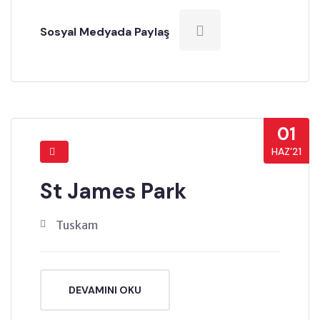
Sosyal Medyada Paylaş
01
HAZ’21
St James Park
Tuskam
DEVAMINI OKU