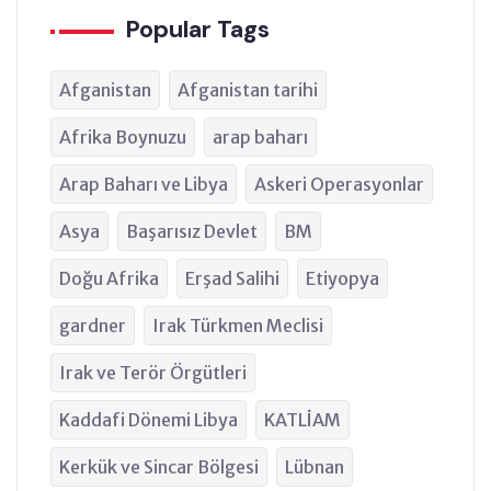
Popular Tags
Afganistan
Afganistan tarihi
Afrika Boynuzu
arap baharı
Arap Baharı ve Libya
Askeri Operasyonlar
Asya
Başarısız Devlet
BM
Doğu Afrika
Erşad Salihi
Etiyopya
gardner
Irak Türkmen Meclisi
Irak ve Terör Örgütleri
Kaddafi Dönemi Libya
KATLİAM
Kerkük ve Sincar Bölgesi
Lübnan