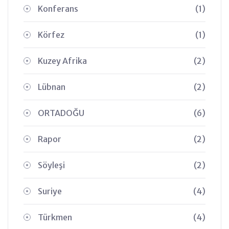
Konferans
(1)
Körfez
(1)
Kuzey Afrika
(2)
Lübnan
(2)
ORTADOĞU
(6)
Rapor
(2)
Söyleşi
(2)
Suriye
(4)
Türkmen
(4)