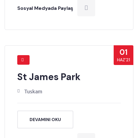
Sosyal Medyada Paylaş
01
HAZ’21
St James Park
Tuskam
DEVAMINI OKU